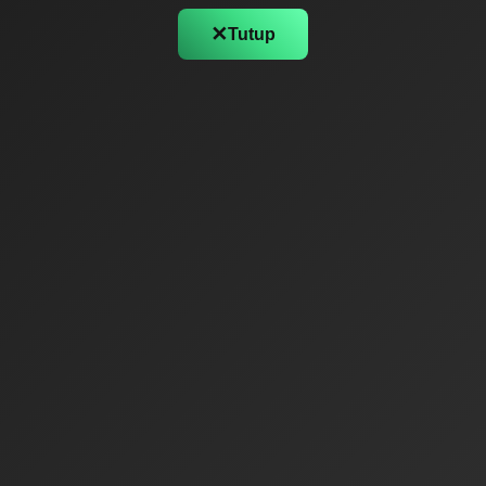
✕
Tutup